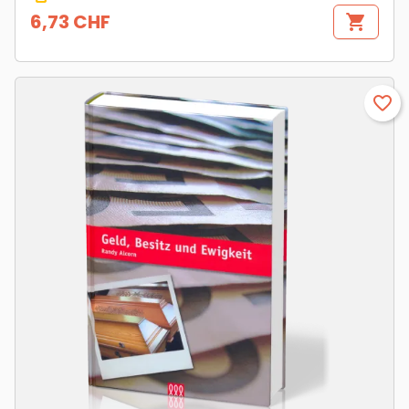
6,73 CHF
shopping_cart
Prix
favorite_border