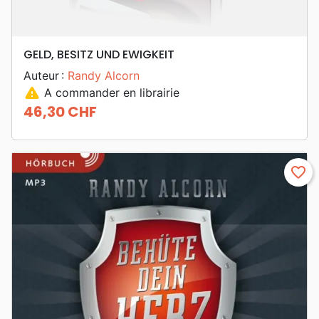
GELD, BESITZ UND EWIGKEIT
Auteur :
Randy Alcorn
warning
A commander en librairie
46,30 CHF
Prix
favorite_border