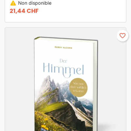
warning
Non disponible
21,44 CHF
Prix
favorite_border