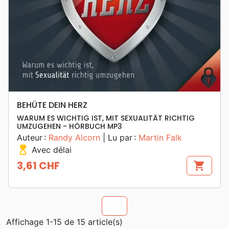
BEHÜTE DEIN HERZ
WARUM ES WICHTIG IST, MIT SEXUALITÄT RICHTIG
UMZUGEHEN - HÖRBUCH MP3
Auteur :
Randy Alcorn
| Lu par :
Martin Falk
hourglass_top
Avec délai
3,61 CHF
shopping_cart
Prix
chevron_u
Affichage 1-15 de 15 article(s)