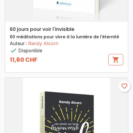
60 jours pour voir l'invisible
60 méditations pour vivre à la lumière de l'éternité
Auteur :
Randy Alcorn
check
Disponible
11,60 CHF
shopping_cart
Prix
favorite_border