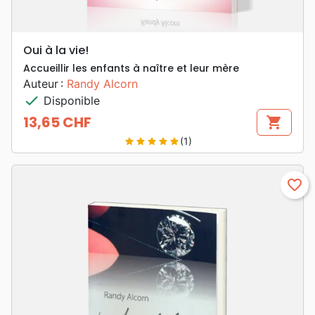
Oui à la vie!
Accueillir les enfants à naître et leur mère
Auteur :
Randy Alcorn
check
Disponible
13,65 CHF
shopping_cart
Prix
(1)
star
star
star
star
star
favorite_border