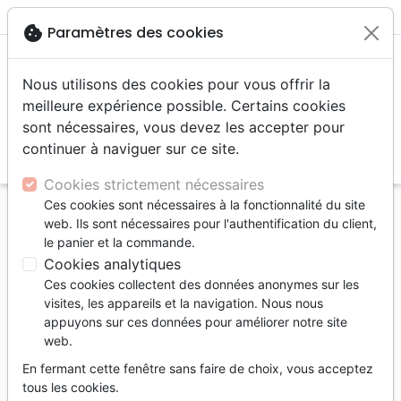
menu
shopping_cart
account_circle
cookie
Paramètres des cookies
Nous utilisons des cookies pour vous offrir la
meilleure expérience possible. Certains cookies
sont nécessaires, vous devez les accepter pour
continuer à naviguer sur ce site.
search
Reche
Cookies strictement nécessaires
Ces cookies sont nécessaires à la fonctionnalité du site
Accueil
Auteurs
Alcorn Randy
web. Ils sont nécessaires pour l'authentification du client,
le panier et la commande.
Randy Alcorn
Cookies analytiques
Après avoir été pasteur
Ces cookies collectent des données anonymes sur les
pendant 14 ans, Randy
visites, les appareils et la navigation. Nous nous
appuyons sur ces données pour améliorer notre site
Alcorn a fondé et dirige
web.
Eternal Pespectives
Ministries
, une œuvre
En fermant cette fenêtre sans faire de choix, vous acceptez
tous les cookies.
chrétienne ayant pour