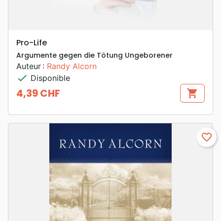
Pro-Life
Argumente gegen die Tötung Ungeborener
Auteur :
Randy Alcorn
check
Disponible
4,39 CHF
shopping_cart
Prix
favorite_border