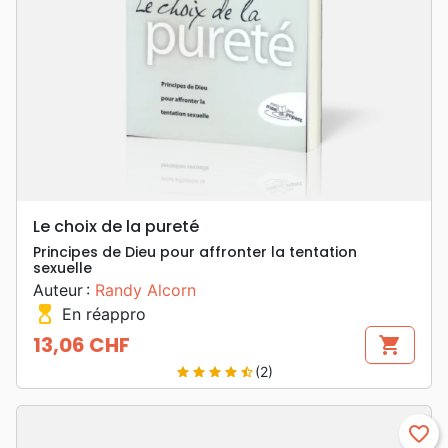
Le choix de la pureté
Principes de Dieu pour affronter la tentation
sexuelle
Auteur :
Randy Alcorn
hourglass_top
En réappro
13,06 CHF
shopping_cart
Prix
(2)
star
star
star
star
star_half
favorite_border