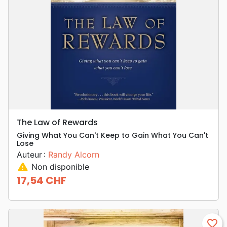
The Law of Rewards
Giving What You Can't Keep to Gain What You Can't
Lose
Auteur :
Randy Alcorn
warning
Non disponible
17,54 CHF
Prix
favorite_border