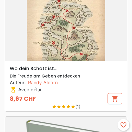
Wo dein Schatz ist...
Die Freude am Geben entdecken
Auteur :
Randy Alcorn
hourglass_top
Avec délai
8,67 CHF
shopping_cart
Prix
(1)
star
star
star
star
star
favorite_border