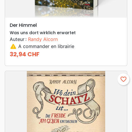
Der Himmel
Was uns dort wirklich erwartet
Auteur :
Randy Alcorn
warning
A commander en librairie
32,94 CHF
Prix
favorite_border