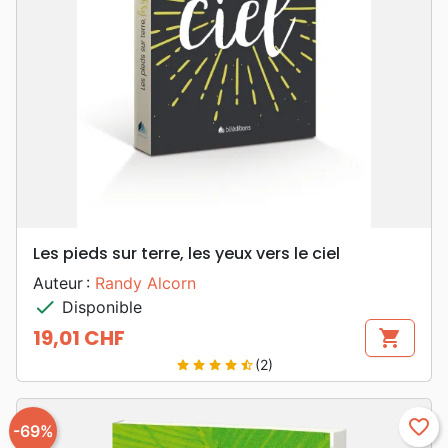
Les pieds sur terre, les yeux vers le ciel
Auteur :
Randy Alcorn
check
Disponible
19,01 CHF
shopping_cart
Prix
(2)
star
star
star
star
star_half
favorite_border
-69%