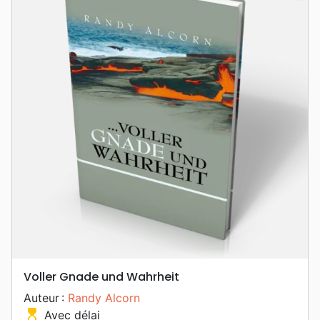
Voller Gnade und Wahrheit
Auteur :
Randy Alcorn
hourglass_top
Avec délai