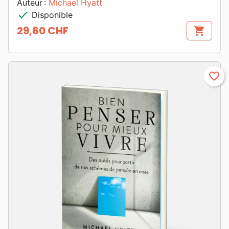
Auteur :
Michael Hyatt
check
Disponible
29,60 CHF
shopping_cart
Prix
favorite_border