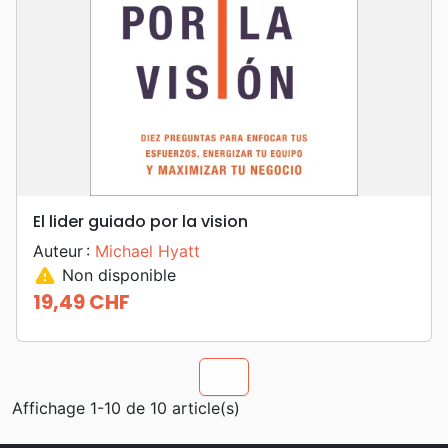
El lider guiado por la vision
Auteur :
Michael Hyatt
warning
Non disponible
19,49 CHF
Prix
chevron_u
Affichage 1-10 de 10 article(s)