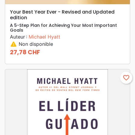
Your Best Year Ever - Revised and Updated
edition
A 5-Step Plan for Achieving Your Most Important
Goals
Auteur :
Michael Hyatt
warning
Non disponible
27,78 CHF
Prix
favorite_border