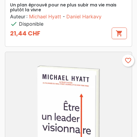
Un plan éprouvé pour ne plus subir ma vie mais
plutôt la vivre
Auteur :
Michael Hyatt
-
Daniel Harkavy
check
Disponible
21,44 CHF
shopping_cart
Prix
favorite_border