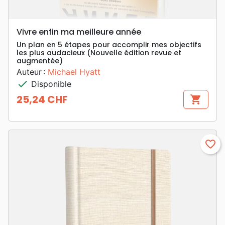
Vivre enfin ma meilleure année
Un plan en 5 étapes pour accomplir mes objectifs
les plus audacieux (Nouvelle édition revue et
augmentée)
Auteur :
Michael Hyatt
check
Disponible
25,24 CHF
shopping_cart
Prix
favorite_border