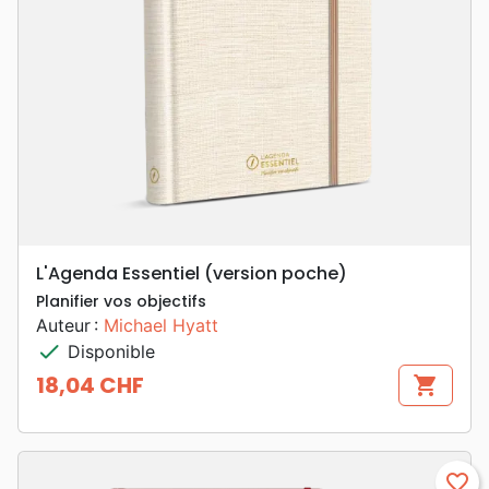
L'Agenda Essentiel (version poche)
Planifier vos objectifs
Auteur :
Michael Hyatt
check
Disponible
18,04 CHF
shopping_cart
Prix
favorite_border