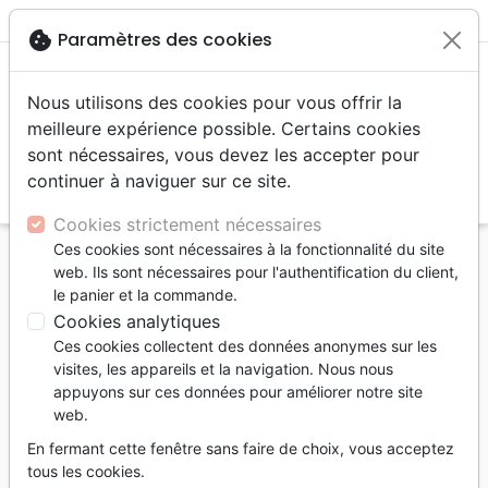
menu
shopping_cart
account_circle
cookie
Paramètres des cookies
Nous utilisons des cookies pour vous offrir la
meilleure expérience possible. Certains cookies
sont nécessaires, vous devez les accepter pour
continuer à naviguer sur ce site.
search
Reche
Cookies strictement nécessaires
Ces cookies sont nécessaires à la fonctionnalité du site
Accueil
Auteurs
Hyatt Michael
web. Ils sont nécessaires pour l'authentification du client,
le panier et la commande.
Michael Hyatt
Cookies analytiques
Liste des produits par auteur
Ces cookies collectent des données anonymes sur les
visites, les appareils et la navigation. Nous nous
tune
Filtrer
appuyons sur ces données pour améliorer notre site
web.
Agendas
Edification
Livres
En fermant cette fenêtre sans faire de choix, vous acceptez
tous les cookies.