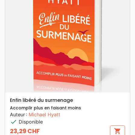
Enfin libéré du surmenage
Accomplir plus en faisant moins
Auteur :
Michael Hyatt
check
Disponible
23,29 CHF
shopping_cart
Prix