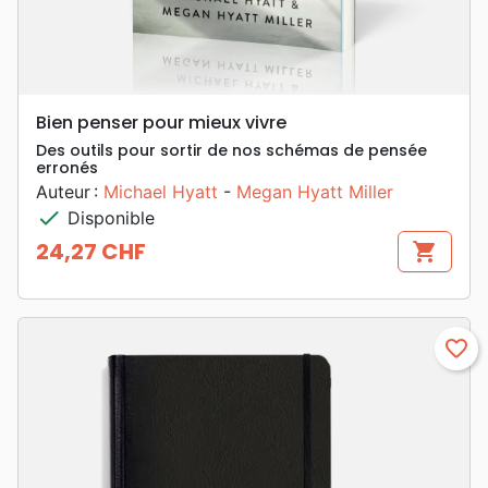
Bien penser pour mieux vivre
Des outils pour sortir de nos schémas de pensée
erronés
Auteur :
Michael Hyatt
-
Megan Hyatt Miller
check
Disponible
24,27 CHF
shopping_cart
Prix
favorite_border