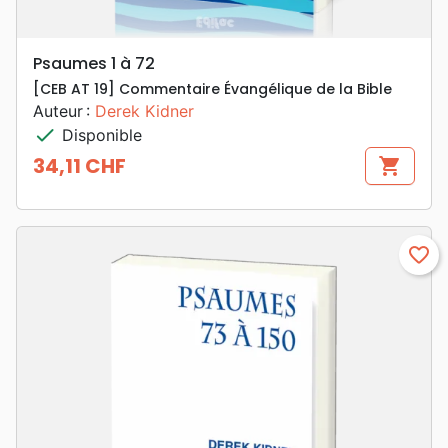
Psaumes 1 à 72
[CEB AT 19] Commentaire Évangélique de la Bible
Auteur :
Derek Kidner
check
Disponible
34,11 CHF
shopping_cart
Prix
favorite_border