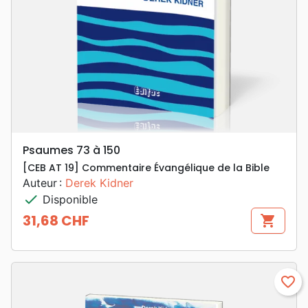
Psaumes 73 à 150
[CEB AT 19] Commentaire Évangélique de la Bible
Auteur :
Derek Kidner
check
Disponible
31,68 CHF
shopping_cart
Prix
favorite_border