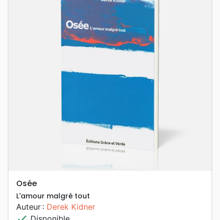
Osée
L'amour malgré tout
Auteur :
Derek Kidner
check
Disponible