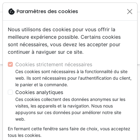
menu
shopping_cart
account_circle
cookie
Paramètres des cookies
Nous utilisons des cookies pour vous offrir la
meilleure expérience possible. Certains cookies
sont nécessaires, vous devez les accepter pour
continuer à naviguer sur ce site.
search
Reche
Cookies strictement nécessaires
Ces cookies sont nécessaires à la fonctionnalité du site
Accueil
Auteurs
Kidner Derek
web. Ils sont nécessaires pour l'authentification du client,
le panier et la commande.
Derek Kidner
Cookies analytiques
Liste des produits par auteur
Ces cookies collectent des données anonymes sur les
visites, les appareils et la navigation. Nous nous
tune
Filtrer
appuyons sur ces données pour améliorer notre site
web.
Psaumes
Petits Prophètes
En fermant cette fenêtre sans faire de choix, vous acceptez
tous les cookies.