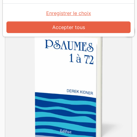
grid_view
table_rows
Vue :
Enregistrer le choix
Accepter tous
favorite_border