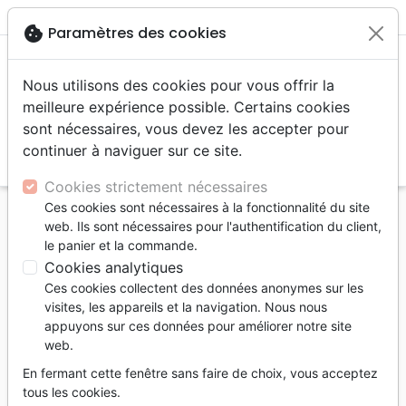
menu
shopping_cart
account_circle
cookie
Paramètres des cookies
Nous utilisons des cookies pour vous offrir la
meilleure expérience possible. Certains cookies
sont nécessaires, vous devez les accepter pour
continuer à naviguer sur ce site.
search
Reche
Cookies strictement nécessaires
Ces cookies sont nécessaires à la fonctionnalité du site
Accueil
Livres
Edification
web. Ils sont nécessaires pour l'authentification du client,
le panier et la commande.
Edification
Cookies analytiques
2165
produits
Page 2 / 91
Ces cookies collectent des données anonymes sur les
visites, les appareils et la navigation. Nous nous
appuyons sur ces données pour améliorer notre site
tune
Filtrer
web.
En fermant cette fenêtre sans faire de choix, vous acceptez
Croissance
Divers
Prière
tous les cookies.
spirituelle
Thèmes