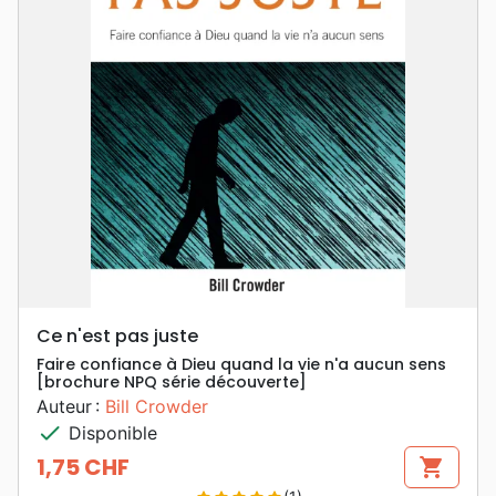
Ce n'est pas juste
Faire confiance à Dieu quand la vie n'a aucun sens
[brochure NPQ série découverte]
Auteur :
Bill Crowder
check
Disponible
1,75 CHF
shopping_cart
Prix