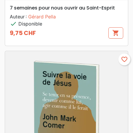
7 semaines pour nous ouvrir au Saint-Esprit
Auteur :
Gérard Pella
check
Disponible
9,75 CHF
shopping_cart
Prix
favorite_border