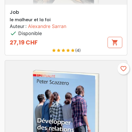
Job
le malheur et la foi
Auteur :
Alexandre Sarran
check
Disponible
27,19 CHF
shopping_cart
Prix
(4)
star
star
star
star
star
favorite_border