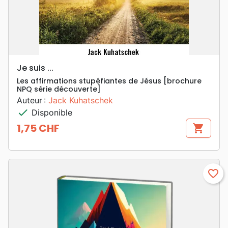
Je suis ...
Les affirmations stupéfiantes de Jésus [brochure
NPQ série découverte]
Auteur :
Jack Kuhatschek
check
Disponible
1,75 CHF
shopping_cart
Prix
favorite_border