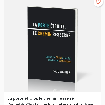
favorite_border
La porte étroite, le chemin resserré
L'appel du Christ à une foi chrétienne authentique