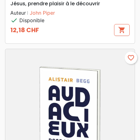
Jésus, prendre plaisir à le découvrir
Auteur :
John Piper
check
Disponible
12,18 CHF
shopping_cart
Prix
favorite_border