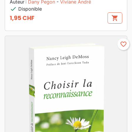
Auteur :
Dany Pegon
-
Viviane André
check
Disponible
1,95 CHF
shopping_cart
Prix
favorite_border