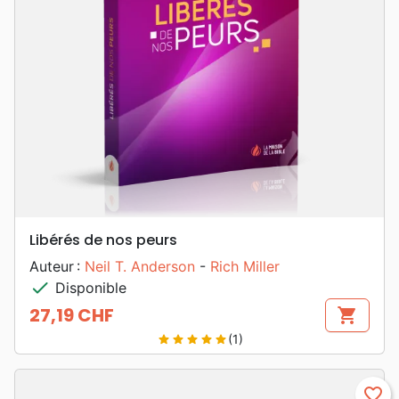
Libérés de nos peurs
Auteur :
Neil T. Anderson
-
Rich Miller
check
Disponible
27,19 CHF
shopping_cart
Prix
(1)
star
star
star
star
star
favorite_border