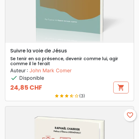
Suivre la voie de Jésus
Se tenir en sa présence, devenir comme lui, agir
comme il le ferait
Auteur :
John Mark Comer
check
Disponible
24,85 CHF
shopping_cart
Prix
(3)
star
star
star
star_half
star_border
favorite_border