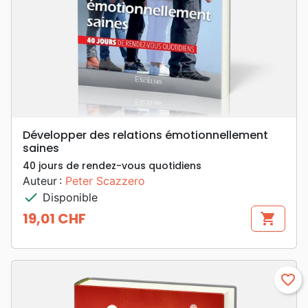
Développer des relations émotionnellement
saines
40 jours de rendez-vous quotidiens
Auteur :
Peter Scazzero
check
Disponible
19,01 CHF
shopping_cart
Prix
favorite_border