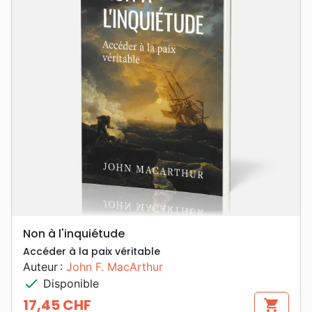
Non à l'inquiétude
Accéder à la paix véritable
Auteur :
John F. MacArthur
check
Disponible
17,45 CHF
shopping_cart