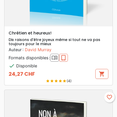
Chrétien et heureux!
Dix raisons d'être joyeux même si tout ne va pas
toujours pour le mieux
Auteur :
David Murray
book_open
epub
Formats disponibles :
check
Disponible
24,27 CHF
shopping_cart
Prix
(4)
star
star
star
star
star
favorite_border