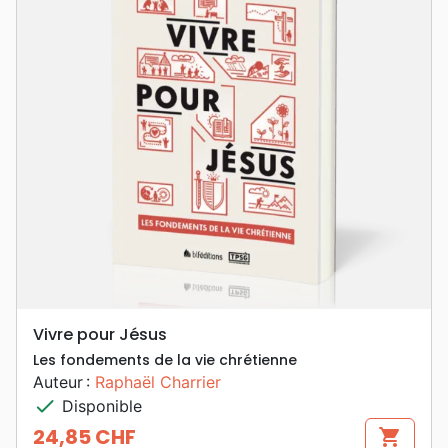
Vivre pour Jésus
Les fondements de la vie chrétienne
Auteur :
Raphaël Charrier
check
Disponible
24,85 CHF
shopping_cart
Prix