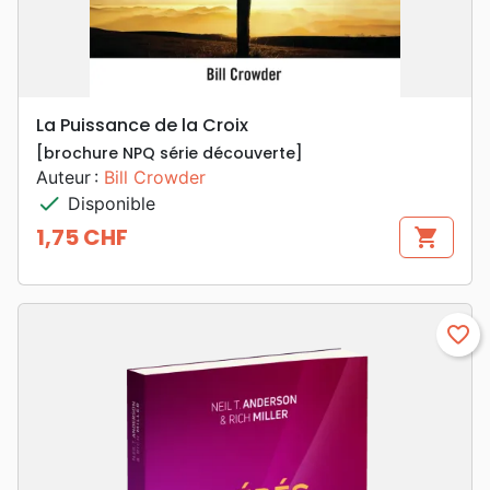
La Puissance de la Croix
[brochure NPQ série découverte]
Auteur :
Bill Crowder
check
Disponible
1,75 CHF
shopping_cart
Prix
favorite_border