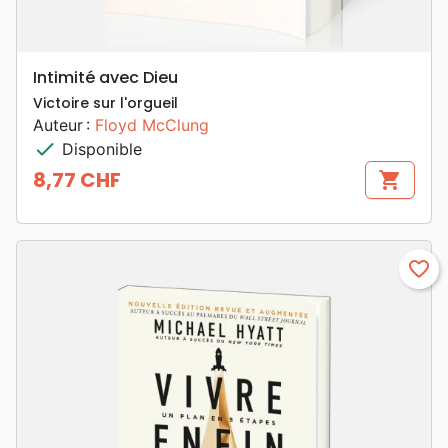
Intimité avec Dieu
Victoire sur l'orgueil
Auteur :
Floyd McClung
check
Disponible
8,77 CHF
shopping_cart
Prix
favorite_border