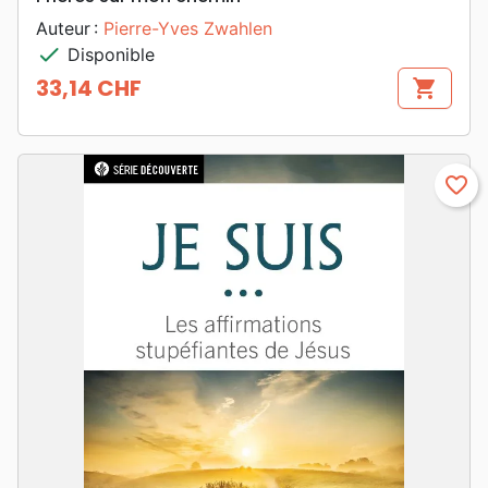
Auteur :
Pierre-Yves Zwahlen
check
Disponible
33,14 CHF
shopping_cart
Prix
favorite_border