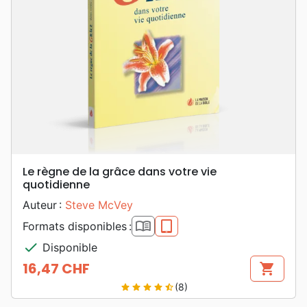
Le règne de la grâce dans votre vie
quotidienne
Auteur :
Steve McVey
book_open
epub
Formats disponibles :
check
Disponible
16,47 CHF
shopping_cart
Prix
(8)
star
star
star
star
star_half