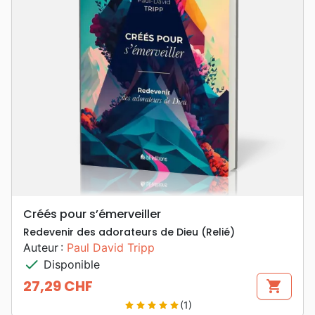
Créés pour s’émerveiller
Redevenir des adorateurs de Dieu (Relié)
Auteur :
Paul David Tripp
check
Disponible
27,29 CHF
shopping_cart
Prix
(1)
star
star
star
star
star