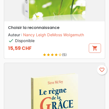
Choisir la reconnaissance
Auteur :
Nancy Leigh DeMoss Wolgemuth
check
Disponible
15,59 CHF
shopping_cart
Prix
(5)
star
star
star
star
star_border
favorite_border