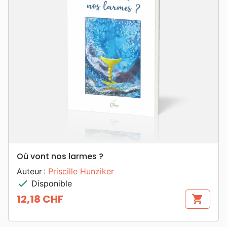
Où vont nos larmes ?
Auteur :
Priscille Hunziker
check
Disponible
12,18 CHF
shopping_cart
Prix