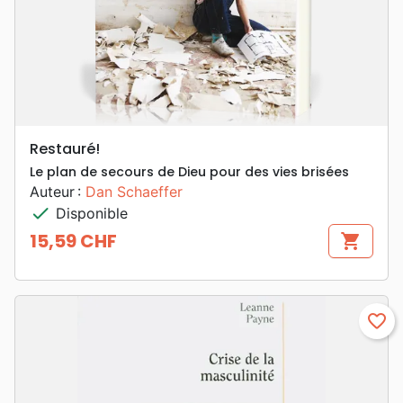
Restauré!
Le plan de secours de Dieu pour des vies brisées
Auteur :
Dan Schaeffer
check
Disponible
15,59 CHF
shopping_cart
Prix
favorite_border