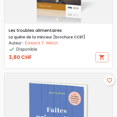
Les troubles alimentaires
La quête de la minceur [brochure CCEF]
Auteur :
Edward T. Welch
check
Disponible
3,80 CHF
shopping_cart
Prix
favorite_border