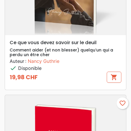
Ce que vous devez savoir sur le deuil
Comment aider (et non blesser) quelqu’un qui a
perdu un être cher
Auteur :
Nancy Guthrie
check
Disponible
19,98 CHF
shopping_cart
Prix
favorite_border