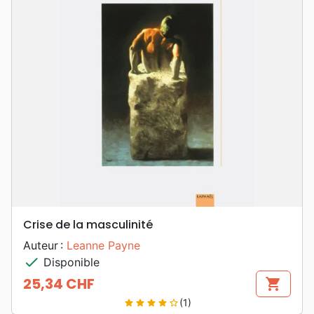
Crise de la masculinité
Auteur :
Leanne Payne
check
Disponible
25,34 CHF
shopping_cart
Prix
(1)
star
star
star
star
star_border