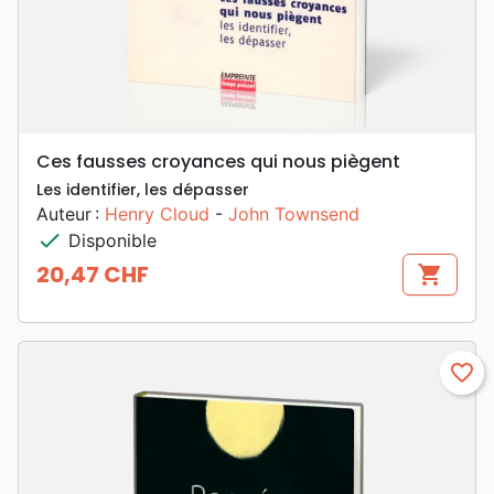
Ces fausses croyances qui nous piègent
Les identifier, les dépasser
Auteur :
Henry Cloud
-
John Townsend
check
Disponible
20,47 CHF
shopping_cart
Prix
favorite_border