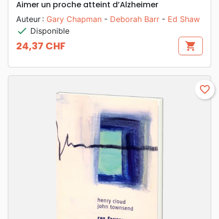
Aimer un proche atteint d’Alzheimer
Auteur :
Gary Chapman
-
Deborah Barr
-
Ed Shaw
check
Disponible
24,37 CHF
shopping_cart
Prix
favorite_border