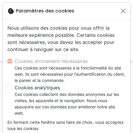
menu
shopping_cart
account_circle
cookie
Paramètres des cookies
Nous utilisons des cookies pour vous offrir la
meilleure expérience possible. Certains cookies
sont nécessaires, vous devez les accepter pour
continuer à naviguer sur ce site.
search
Reche
Cookies strictement nécessaires
Ces cookies sont nécessaires à la fonctionnalité du site
Accueil
Livres
Souffrance, Relation d'aide
web. Ils sont nécessaires pour l'authentification du client,
le panier et la commande.
Souffrance, Relation d'aide
Cookies analytiques
386
Ces cookies collectent des données anonymes sur les
produits
Page 2 / 17
visites, les appareils et la navigation. Nous nous
appuyons sur ces données pour améliorer notre site
web.
tune
Filtrer
En fermant cette fenêtre sans faire de choix, vous acceptez
tous les cookies.
Epreuves
Relation d'aide
Deuil, Décès