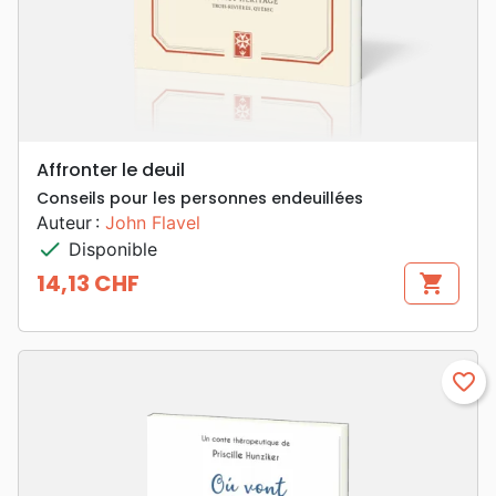
Affronter le deuil
Conseils pour les personnes endeuillées
Auteur :
John Flavel
check
Disponible
14,13 CHF
shopping_cart
Prix
favorite_border