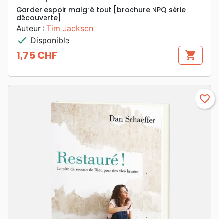
Garder espoir malgré tout [brochure NPQ série
découverte]
Auteur :
Tim Jackson
check
Disponible
1,75 CHF
shopping_cart
Prix
favorite_border