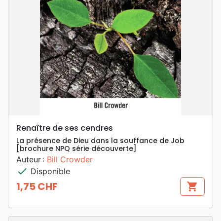
Renaître de ses cendres
La présence de Dieu dans la souffance de Job
[brochure NPQ série découverte]
Auteur :
Bill Crowder
check
Disponible
1,75 CHF
shopping_cart
Prix