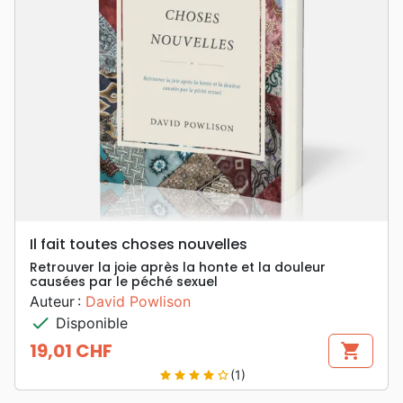
Il fait toutes choses nouvelles
Retrouver la joie après la honte et la douleur
causées par le péché sexuel
Auteur :
David Powlison
check
Disponible
19,01 CHF
shopping_cart
Prix
(1)
star
star
star
star
star_border