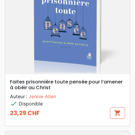
Faites prisonnière toute pensée pour l’amener
à obéir au Christ
Auteur :
Jennie Allen
check
Disponible
23,29 CHF
shopping_cart
Prix