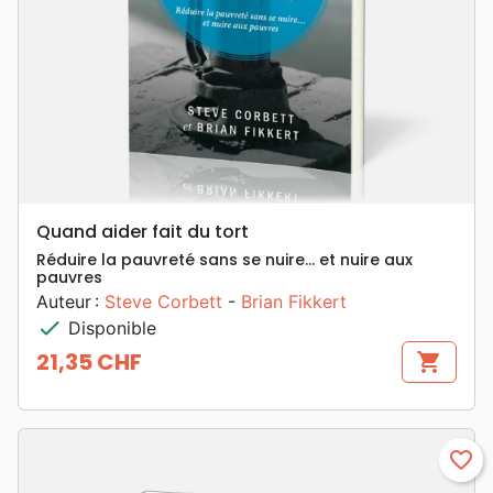
Quand aider fait du tort
Réduire la pauvreté sans se nuire... et nuire aux
pauvres
Auteur :
Steve Corbett
-
Brian Fikkert
check
Disponible
21,35 CHF
shopping_cart
Prix
favorite_border