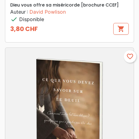
Dieu vous offre sa miséricorde [brochure CCEF]
Auteur :
David Powlison
check
Disponible
3,80 CHF
shopping_cart
Prix
favorite_border