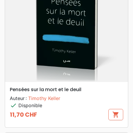
Pensées sur la mort et le deuil
Auteur :
Timothy Keller
check
Disponible
11,70 CHF
shopping_cart
Prix