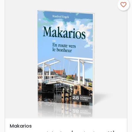
favorite_border
Makarios