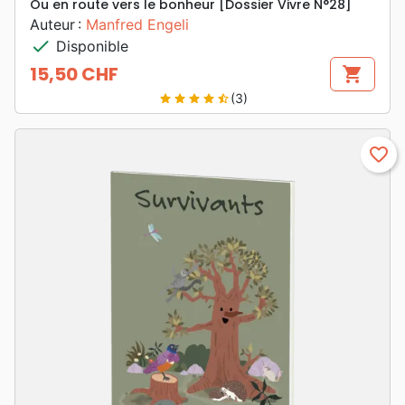
Ou en route vers le bonheur [Dossier Vivre N°28]
Auteur :
Manfred Engeli
check
Disponible
15,50 CHF
shopping_cart
Prix
(3)
star
star
star
star
star_half
favorite_border