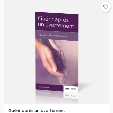
favorite_border
Guérir après un avortement