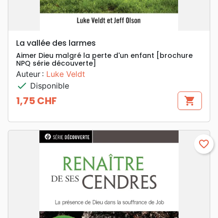
La vallée des larmes
Aimer Dieu malgré la perte d'un enfant [brochure
NPQ série découverte]
Auteur :
Luke Veldt
check
Disponible
1,75 CHF
shopping_cart
Prix
favorite_border