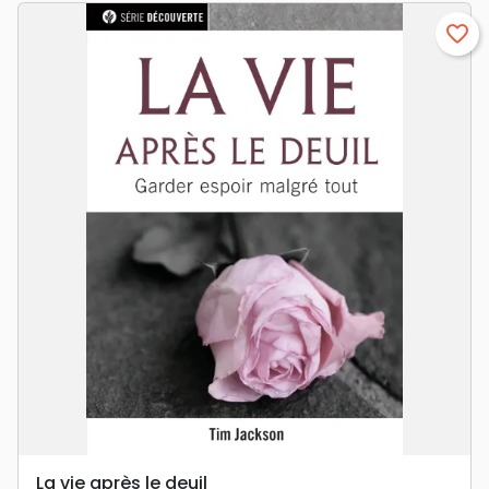
favorite_border
La vie après le deuil