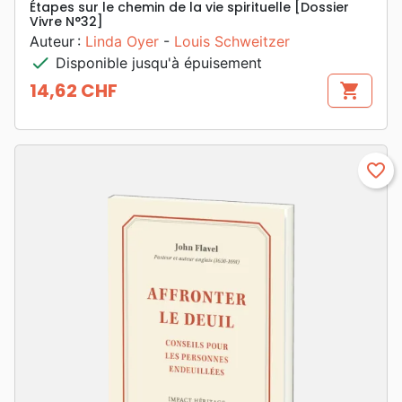
Étapes sur le chemin de la vie spirituelle [Dossier
Vivre N°32]
Auteur :
Linda Oyer
-
Louis Schweitzer
check
Disponible jusqu'à épuisement
14,62 CHF
shopping_cart
Prix
favorite_border