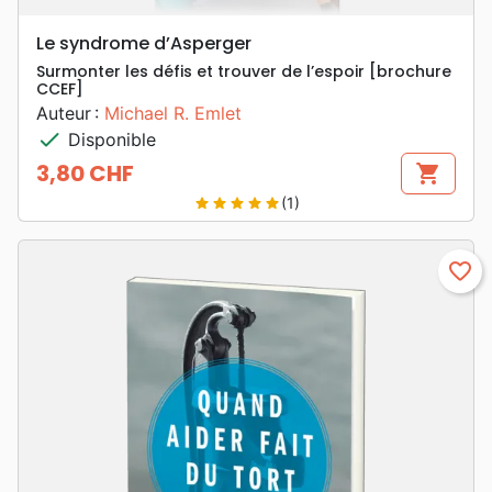
Le syndrome d’Asperger
Surmonter les défis et trouver de l’espoir [brochure
CCEF]
Auteur :
Michael R. Emlet
check
Disponible
3,80 CHF
shopping_cart
Prix
(1)
star
star
star
star
star
favorite_border