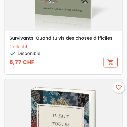
Survivants. Quand tu vis des choses difficiles
Collectif
check
Disponible
8,77 CHF
shopping_cart
Prix
favorite_border