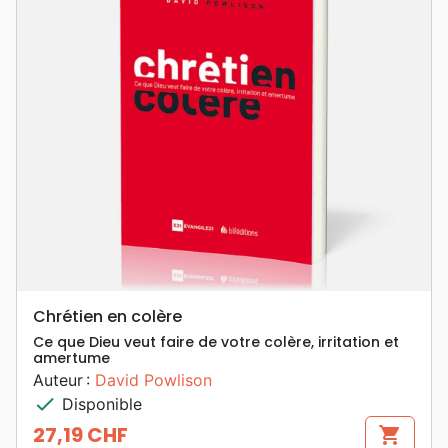
Chrétien en colère
Ce que Dieu veut faire de votre colère, irritation et
amertume
Auteur :
David Powlison
check
Disponible
27,19 CHF
shopping_cart
Prix