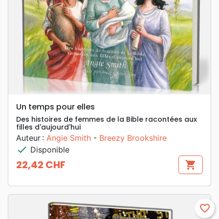
Un temps pour elles
Des histoires de femmes de la Bible racontées aux
filles d'aujourd'hui
Auteur :
Angie Smith
-
Breezy Brookshire
check
Disponible
22,42 CHF
shopping_cart
Prix
favorite_border