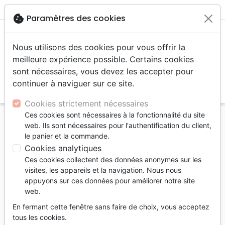
menu
shopping_cart
account_circle
cookie
Paramètres des cookies
Nous utilisons des cookies pour vous offrir la
meilleure expérience possible. Certains cookies
sont nécessaires, vous devez les accepter pour
continuer à naviguer sur ce site.
search
Reche
Cookies strictement nécessaires
Ces cookies sont nécessaires à la fonctionnalité du site
Accueil
Jeunesse
9 - 12 ans
web. Ils sont nécessaires pour l'authentification du client,
le panier et la commande.
9 - 12 ans
Cookies analytiques
506
produits
Page 2 / 22
Ces cookies collectent des données anonymes sur les
visites, les appareils et la navigation. Nous nous
appuyons sur ces données pour améliorer notre site
tune
Filtrer
web.
En fermant cette fenêtre sans faire de choix, vous acceptez
Jeunesse
9 à 12 ans
Bandes dessinées
tous les cookies.