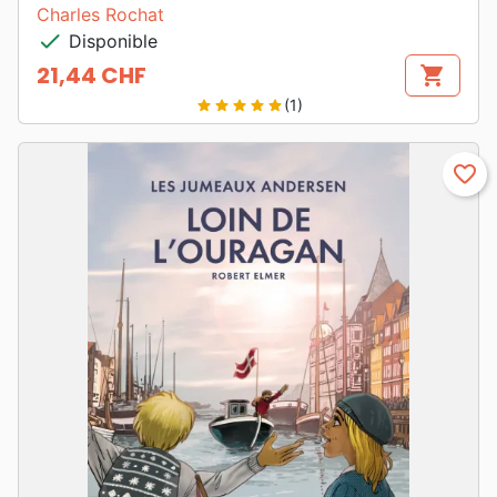
Charles Rochat
check
Disponible
21,44 CHF
shopping_cart
Prix
(1)
star
star
star
star
star
favorite_border