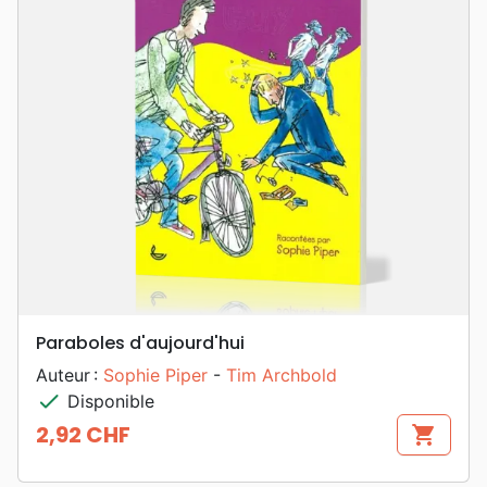
Paraboles d'aujourd'hui
Auteur :
Sophie Piper
-
Tim Archbold
check
Disponible
2,92 CHF
shopping_cart
Prix