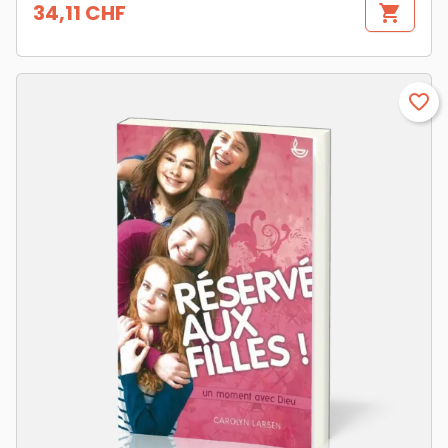
34,11 CHF
shopping_cart
Prix
favorite_border