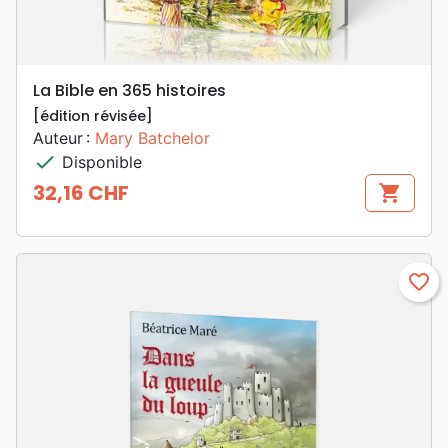
La Bible en 365 histoires
[édition révisée]
Auteur :
Mary Batchelor
check
Disponible
32,16 CHF
shopping_cart
Prix
favorite_border