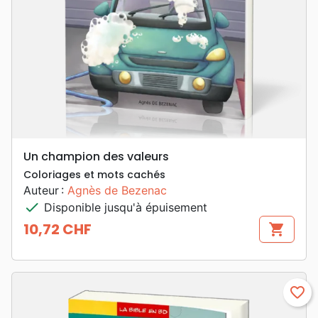
Un champion des valeurs
Coloriages et mots cachés
Auteur :
Agnès de Bezenac
check
Disponible jusqu'à épuisement
10,72 CHF
shopping_cart
Prix
favorite_border