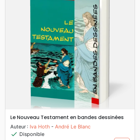
Le Nouveau Testament en bandes dessinées
Auteur :
Iva Hoth
-
André Le Blanc
check
Disponible