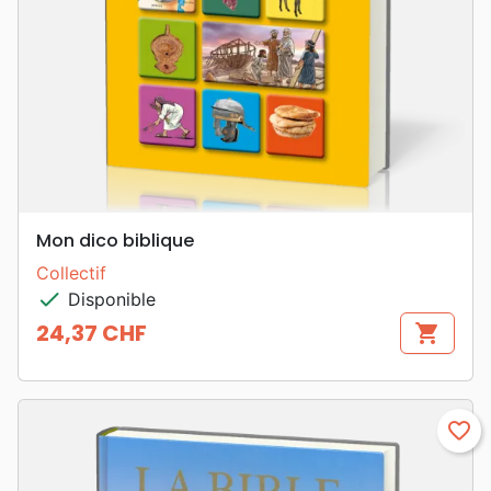
Mon dico biblique
Collectif
check
Disponible
24,37 CHF
shopping_cart
Prix
favorite_border