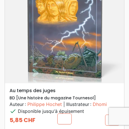
Au temps des juges
BD [Une histoire du magazine Tournesol]
Auteur :
Philippe Hochet
| Illustrateur :
Dhomi
check
Disponible jusqu'à épuisement
chevron_u
5,85 CHF
shopping_cart
Prix