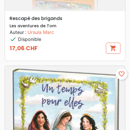
Rescapé des brigands
Les aventures de Tom
Auteur :
Ursula Marc
check
Disponible
17,06 CHF
shopping_cart
Prix
favorite_border