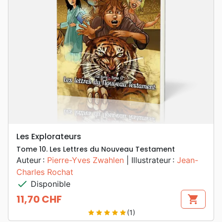
Les Explorateurs
Tome 10. Les Lettres du Nouveau Testament
Auteur :
Pierre-Yves Zwahlen
| Illustrateur :
Jean-
Charles Rochat
check
Disponible
11,70 CHF
shopping_cart
Prix
(1)
star
star
star
star
star