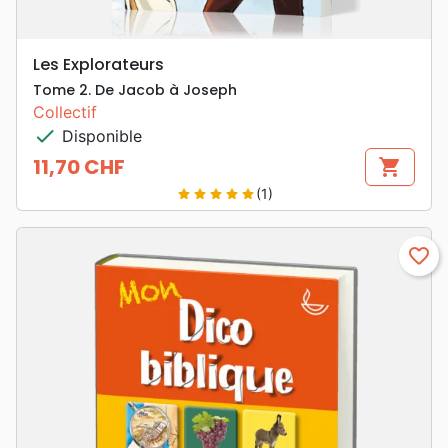
Les Explorateurs
Tome 2. De Jacob à Joseph
Collectif
check
Disponible
11,70 CHF
shopping_cart
Prix
(1)
star
star
star
star
star
favorite_border