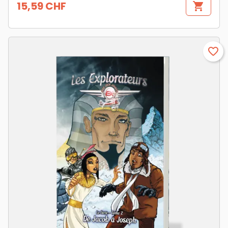
15,59 CHF
shopping_cart
Prix
favorite_border