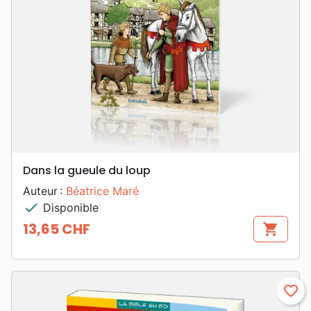
Dans la gueule du loup
Auteur :
Béatrice Maré
check
Disponible
13,65 CHF
shopping_cart
Prix
favorite_border