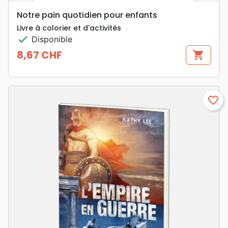
Notre pain quotidien pour enfants
Livre à colorier et d'activités
check
Disponible
8,67 CHF
shopping_cart
Prix
favorite_border