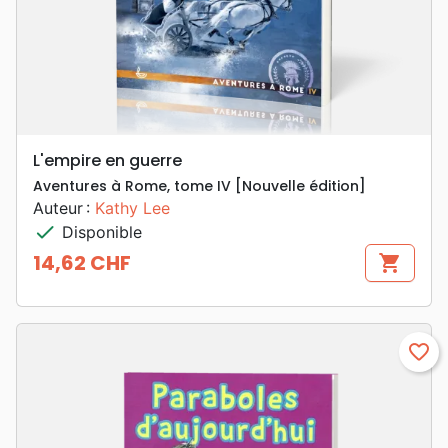
L'empire en guerre
Aventures à Rome, tome IV [Nouvelle édition]
Auteur :
Kathy Lee
check
Disponible
14,62 CHF
shopping_cart
Prix
favorite_border