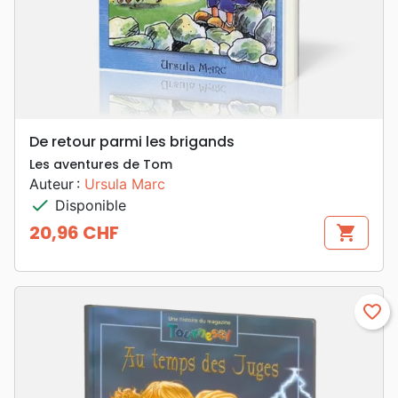
De retour parmi les brigands
Les aventures de Tom
Auteur :
Ursula Marc
check
Disponible
20,96 CHF
shopping_cart
Prix
favorite_border