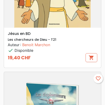
Jésus en BD
Les chercheurs de Dieu - T21
Auteur :
Benoit Marchon
check
Disponible
19,40 CHF
shopping_cart
Prix
favorite_border