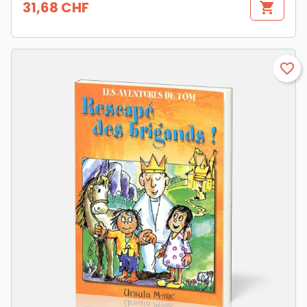
31,68 CHF
shopping_cart
Prix
favorite_border