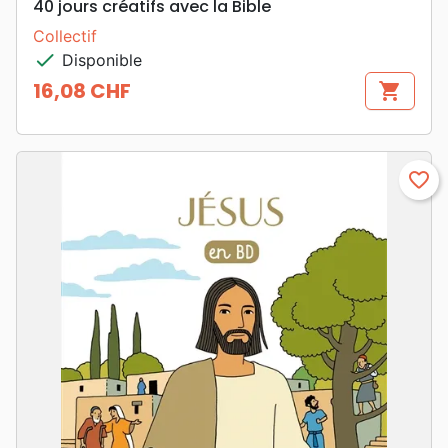
40 jours créatifs avec la Bible
Collectif
check
Disponible
16,08 CHF
shopping_cart
Prix
favorite_border