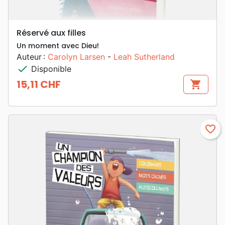
Réservé aux filles
Un moment avec Dieu!
Auteur :
Carolyn Larsen
-
Leah Sutherland
check
Disponible
15,11 CHF
shopping_cart
Prix
favorite_border