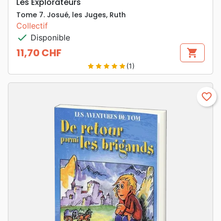
Les Explorateurs
Tome 7. Josué, les Juges, Ruth
Collectif
check
Disponible
11,70 CHF
shopping_cart
Prix
(1)
star
star
star
star
star
favorite_border