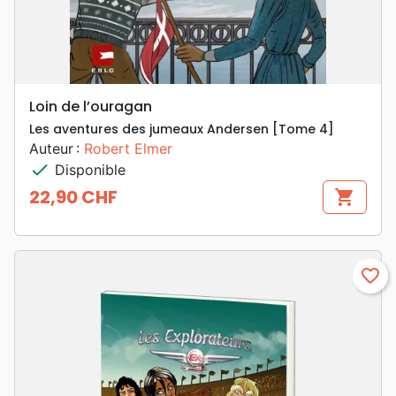
Loin de l’ouragan
Les aventures des jumeaux Andersen [Tome 4]
Auteur :
Robert Elmer
check
Disponible
22,90 CHF
shopping_cart
Prix
favorite_border